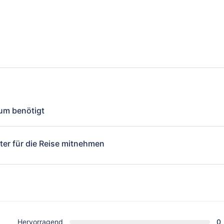
um benötigt
i Passbilder / Ihren Impfpass im Original / Ein ärztliches Attest / Ei
he Aufenthaltserlaubnis im Original
ter für die Reise mitnehmen
il direkt nach der Buchung.
Hervorragend
0