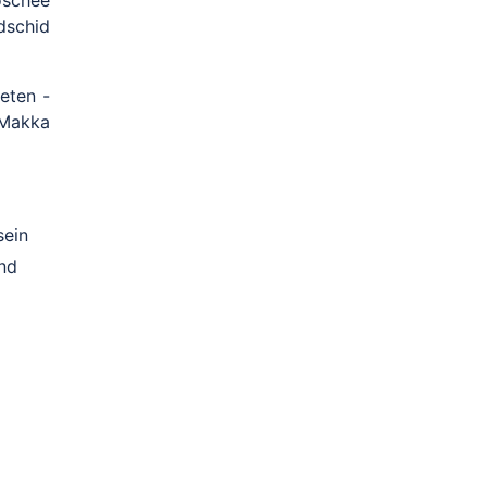
oschee
dschid
eten -
 Makka
sein
nd