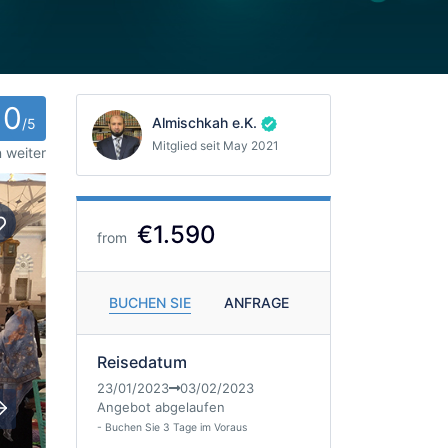
0
Almischkah e.K.
/5
Mitglied seit May 2021
 weiter
€1.590
from
BUCHEN SIE
ANFRAGE
Reisedatum
23/01/2023
03/02/2023
Angebot abgelaufen
- Buchen Sie 3 Tage im Voraus