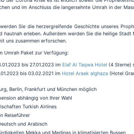
nd der Corona Krise es ist endlich soweit die Prophetenm
hen und im Anschluss die langersehnte Umrah in der Mas
werden Sie die herzergreifende Geschichte unseres Proph
und hautnah erleben. Außerdem werden Sie die heilige Stadt
it uns zusammen erforschen.
im Umrah Paket zur Verfügung:
.01.2023 bis 27.01.2023
im
Elaf Al Taqwa Hotel
(4 Sterne) 
.01.2023 bis 03.02.2021
im
Hotel Araek alghaza
(Hotel Gra
rg, Berlin, Frankfurt und München möglich
pension abhängig von Ihrer Wahl
schaften Turkish Airlines
n Reiseführer
Deutsch und Arabisch
rdigkeiten Mekka und Medinas in klimatisierten Bussen