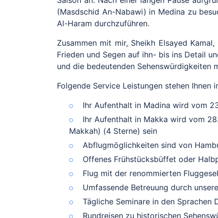
Saison an. Nach einer langen Pause aufgru
(Masdschid An-Nabawi) in Medina zu besuc
Al-Haram durchzuführen.
Zusammen mit mir, Sheikh Elsayed Kamal, 
Frieden und Segen auf ihn- bis ins Detail 
und die bedeutenden Sehenswürdigkeiten m
Folgende Service Leistungen stehen Ihnen 
Ihr Aufenthalt in Madina wird vom
23
Ihr Aufenthalt in Makka wird vom
28
Makkah) (4 Sterne) sein
Abflugmöglichkeiten sind von Hambu
Offenes Frühstücksbüffet oder Halb
Flug mit der renommierten Fluggesell
Umfassende Betreuung durch unsere
Tägliche Seminare in den Sprachen 
Rundreisen zu historischen Sehenswü