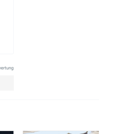
wertung
n