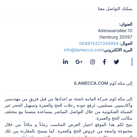
يمكنك التواصل معنا
العنوان:
Adenauerallee 10
20097 Hamburg
الجوال:
004915227244944
البريد الالكتروني:
info@ilamecca.com
إلى مكة.كوم ILAMECCA.COM
إلى مكة.كوم شركة المانية ناشئة تم اعدادها من قبل فريقٍ من مهندسين
وأكاديميين مسلمين، لرفع جودة رحلات الحج والعمرة وتسهيل الحجز عبر
الشبكة العنكبوتية من خلال التواصل المباشر بمساعدة منصتنا مع مختلف
مكاتب الحج والعمرة.
يتيح لكم هذا الموقع اختيار العرض المناسب زماناً و مكاناً من خلال
مجموعة واسعة من عروض الحج والعمرة. كما يسمح بالمقارنة بين تلك