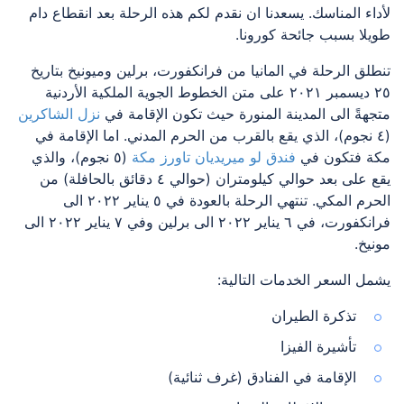
لأداء المناسك. يسعدنا ان نقدم لكم هذه الرحلة بعد انقطاع دام
طويلا بسبب جائحة كورونا.
تنطلق الرحلة في المانيا من فرانكفورت، برلين وميونيخ بتاريخ
٢٥ ديسمبر ٢٠٢١ على متن
الخطوط الجوية الملكية الأردنية
متجهةً الى المدينة المنورة حيث تكون الإقامة في
نزل الشاكرين
(٤ نجوم)، الذي يقع بالقرب من الحرم المدني. اما الإقامة في
مكة فتكون في
فندق لو ميريديان تاورز مكة
(٥ نجوم)، والذي
يقع على بعد حوالي كيلومتران (حوالي ٤ دقائق بالحافلة) من
الحرم المكي. تنتهي الرحلة بالعودة في ٥ يناير ٢٠٢٢ الى
فرانكفورت، في ٦ يناير ٢٠٢٢ الى برلين وفي ٧ يناير ٢٠٢٢ الى
مونيخ.
يشمل السعر الخدمات التالية:
تذكرة الطيران
تأشيرة الفيزا
الإقامة في الفنادق (غرف ثنائية)