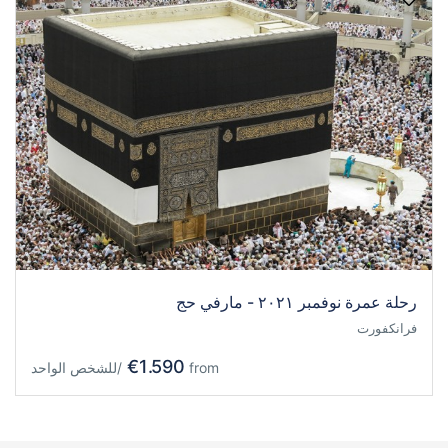
رحلة عمرة نوفمبر ٢٠٢١ - مارفي حج
فرانكفورت
€1.590
from
/للشخص الواحد