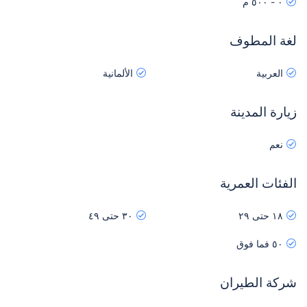
٠ - ٥٠٠ م
لغة المطوف
العربية
الألمانية
زيارة المدينة
نعم
الفئات العمرية
١٨ حتى ٢٩
٣٠ حتى ٤٩
٥٠ فما فوق
شركة الطيران