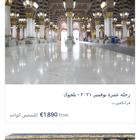
رحلة عمرة نوفمبر ٢٠٢١ - بلجوك
فرانكفورت
€1.890
from
/للشخص الواحد