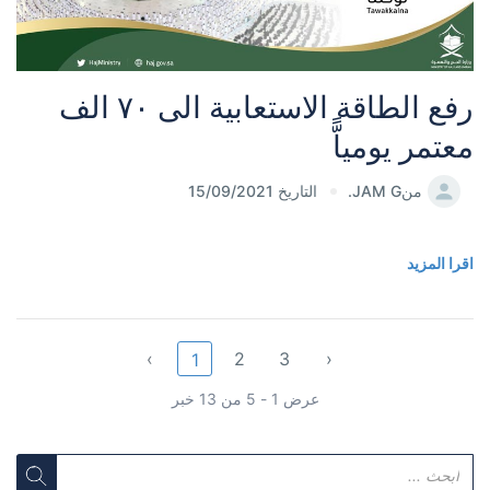
رفع الطاقة الاستعابية الى ٧٠ الف
معتمر يومياًّ
من
JAM G.
التاريخ 15/09/2021
اقرا المزيد
‹
2
3
›
1
عرض 1 - 5 من 13 خبر