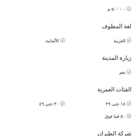
٠ - ٥٠٠ م
لغة المطوف
العربية
الألمانية
زيارة المدينة
نعم
الفئات العمرية
١٨ حتى ٢٩
٣٠ حتى ٤٩
٥٠ فما فوق
شركة الطيران