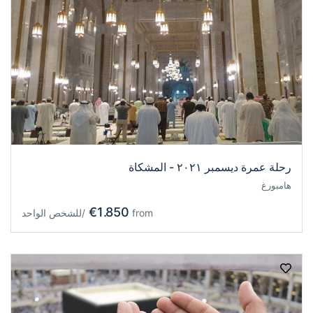
رحلة عمرة ديسمبر ٢٠٢١ - المشكاة
هامبورغ
€1.850
from
/للشخص الواحد