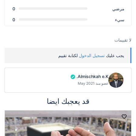
مرضي
0
سيء
0
لا تقييمات
يجب عليك
تسجيل الدخول
لكتابة تقييم
Almischkah e.K.
عضو منذ May 2021
قد يعجبك ايضا