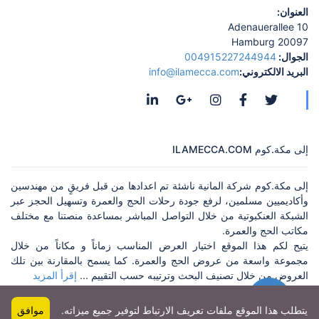
العنوان:
Adenauerallee 10
20097 Hamburg
الجوال:
004915227244944
البريد الالكتروني:
info@ilamecca.com
إلى مكة.كوم ILAMECCA.COM
إلى مكة.كوم شركة المانية ناشئة تم اعدادها من قبل فريقٍ من مهندسين
وأكاديميين مسلمين، لرفع جودة رحلات الحج والعمرة وتسهيل الحجز عبر
الشبكة العنكبوتية من خلال التواصل المباشر بمساعدة منصتنا مع مختلف
مكاتب الحج والعمرة.
يتيح لكم هذا الموقع اختيار العرض المناسب زماناً و مكاناً من خلال
مجموعة واسعة من عروض الحج والعمرة. كما يسمح بالمقارنة بين تلك
العروض من خلال تصنيف البحث وترتيبه حسب التقييم ...
إقرأ المزيد
يتطلب هذا الموقع ملفات تعريف الارتباط لتوفير جميع ميزاته.
موافق