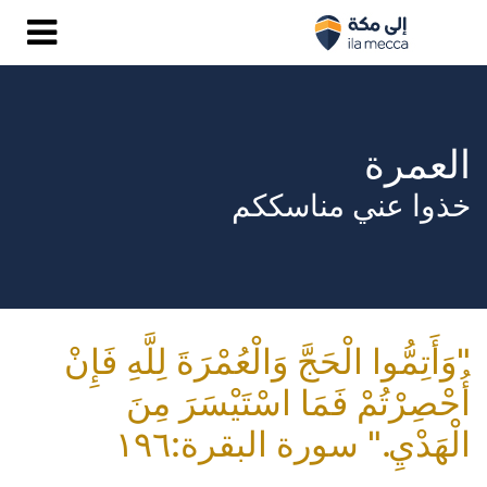
العمرة
خذوا عني مناسككم
"وَأَتِمُّوا الْحَجَّ وَالْعُمْرَةَ لِلَّهِ فَإِنْ
أُحْصِرْتُمْ فَمَا اسْتَيْسَرَ مِنَ
الْهَدْيِ." سورة البقرة:١٩٦