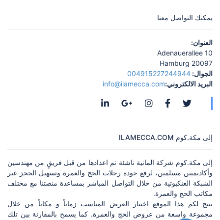
يمكنك التواصل معنا
العنوان:
Adenauerallee 10
20097 Hamburg
الجوال:
004915227244944
البريد الالكتروني:
info@ilamecca.com
إلى مكة.كوم ILAMECCA.COM
إلى مكة.كوم شركة المانية ناشئة تم اعدادها من قبل فريقٍ من مهندسين
وأكاديميين مسلمين، لرفع جودة رحلات الحج والعمرة وتسهيل الحجز عبر
الشبكة العنكبوتية من خلال التواصل المباشر بمساعدة منصتنا مع مختلف
مكاتب الحج والعمرة.
يتيح لكم هذا الموقع اختيار العرض المناسب زماناً و مكاناً من خلال
مجموعة واسعة من عروض الحج والعمرة. كما يسمح بالمقارنة بين تلك