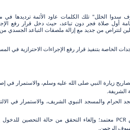
وف سدوا الخلل" تلك الكلمات عاود الأئمة
ترديدها في م
قامة أول صلاة فجر دون تباعد، حيث دخل قرار رفع الإج
لين لتتراص من جديد مع إزالة ملصقات التباعد الجسدي من
ات الخاصة بتنفيذ قرار رفع الإجراءات الاحترازية في الم
صاريح زيارة النبي صلى الله عليه وسلم، والاستمرار في إص
 الشريفة.
د الحرام والمسجد النبوي الشريف، والاستمرار في الالتز
ص
PCR
معتمد؛ وإلغاء التحقق من حالة التحصين للدخول إ
ضيوف الرحمن.