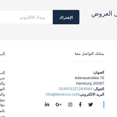
ل العروض
الإشتراك
يمكنك التواصل معنا
إلى مك
العنوان:
إلى
Adenauerallee 10
من 
20097 Hamburg
وال
الجوال:
004915227244944
الت
البريد الالكتروني:
info@ilamecca.com
والع
يتيح
خلا
بال
حسب 