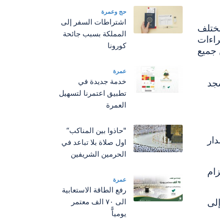
حج وعمرة
اشتراطات السفر إلى
ختلف
المملكة بسبب جائحة
راءات
كورونا
 جميع
عمرة
سجد
خدمة جديدة في
تطبيق اعتمرنا لتسهيل
العمرة
"حاذوا بين المناكب“
دار
اول صلاة بلا تباعد في
الحرمين الشريفين
ام
عمرة
رفع الطاقة الاستعابية
لى
الى ٧٠ الف معتمر
يومياًّ