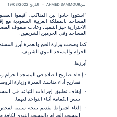
من
AHMED SAMMOUR
التاريخ 19/03/2022
"استووا حاذوا بين المناكب، أقيموا الصف
المساجد بالمملكة العربية السعودية مع إ
الاحترازية حيز التنفيذ، وعادت صفوف المص
المساجد وفي الحرمين الشريفين.
كما وضحت وزارة الحج والعمرة أبرز المستجد
الحرام والمسجد النبوي الشريف
.
أبرزها
:
إلغاء تصاريح الصلاة في المسجد الحرام وت
·
تصاريح أداء مناسك العمرة وزيارة الروضة
إيقاف تطبيق إجراءات التباعد في المسج
·
بلبس الكمامة أثناء التواجد فيهما.
إلغاء اشتراط تقديم نتيجة سلبية لفح
·
المسجد الحرام والمسجد النبوي لكافة 